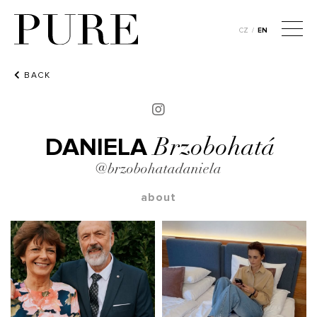
CZ
/
EN
BACK
DANIELA
Brzobohatá
@brzobohatadaniela
about