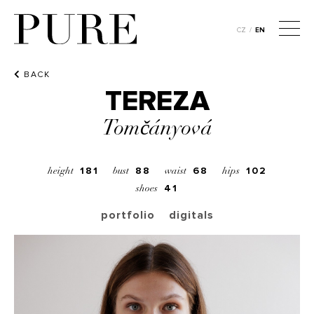
CZ
/
EN
BACK
TEREZA
Tomčányová
181
88
68
102
height
bust
waist
hips
41
shoes
portfolio
digitals