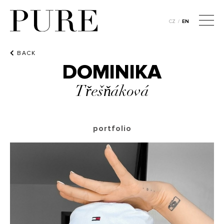
CZ
/
EN
BACK
DOMINIKA
Třešňáková
portfolio