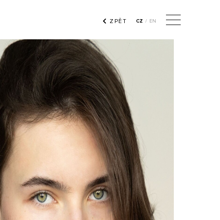
ZPĚT
CZ
/
EN