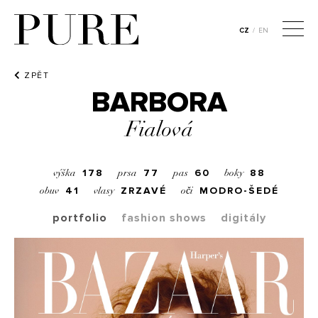
CZ
/
EN
ZPĚT
BARBORA
Fialová
178
77
60
88
výška
prsa
pas
boky
41
ZRZAVÉ
MODRO-ŠEDÉ
obuv
vlasy
oči
portfolio
fashion shows
digitály