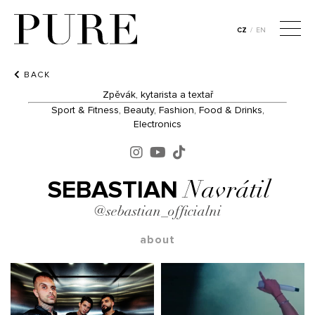
CZ
/
EN
BACK
Zpěvák, kytarista a textař
Sport & Fitness, Beauty, Fashion, Food & Drinks,
Electronics
SEBASTIAN
Navrátil
@sebastian_officialni
about