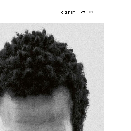
ZPĚT
CZ
/
EN