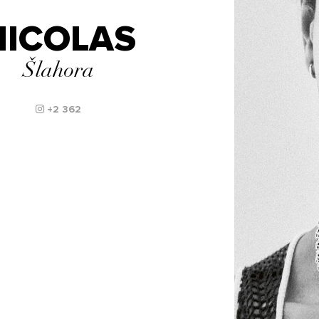
NICOLAS
Šlahora
+2 362