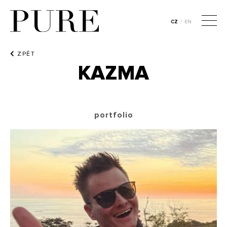
CZ
/
EN
ZPĚT
KAZMA
portfolio