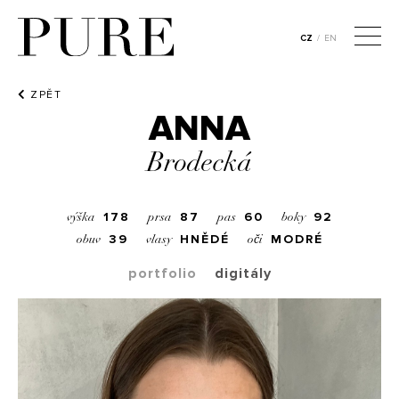
CZ
/
EN
ZPĚT
ANNA
Brodecká
178
87
60
92
výška
prsa
pas
boky
39
HNĚDÉ
MODRÉ
obuv
vlasy
oči
portfolio
digitály