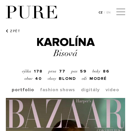
CZ
/
EN
ZPĚT
KAROLÍNA
Bisová
178
77
59
86
výška
prsa
pas
boky
40
BLOND
MODRÉ
obuv
vlasy
oči
portfolio
fashion shows
digitály
video