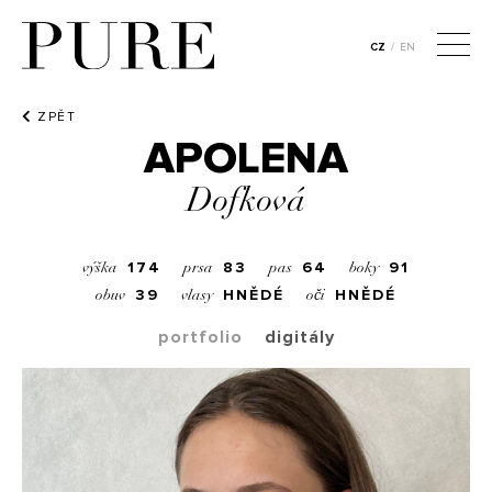
CZ
/
EN
ZPĚT
APOLENA
Dofková
174
83
64
91
výška
prsa
pas
boky
39
HNĚDÉ
HNĚDÉ
obuv
vlasy
oči
portfolio
digitály