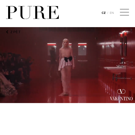
CZ
/
EN
ZPĚT