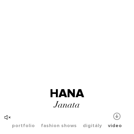
HANA
Janata
portfolio
fashion shows
digitály
video