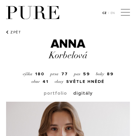
CZ
/
EN
ZPĚT
ANNA
Korbelová
180
77
59
89
výška
prsa
pas
boky
41
SVĚTLE HNĚDÉ
obuv
vlasy
portfolio
digitály