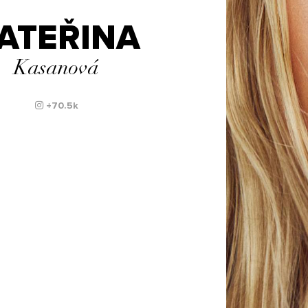
ATEŘINA
Kasanová
+70.5k