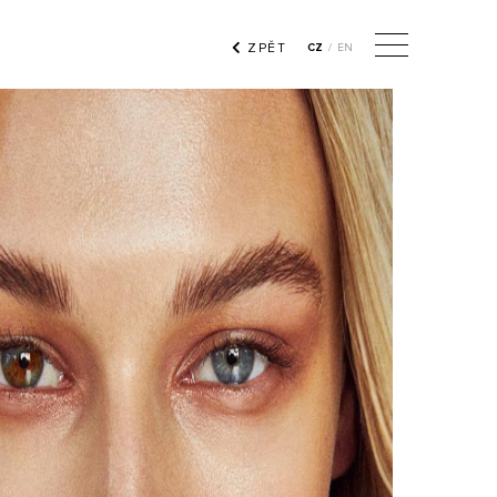
ZPĚT
CZ
/
EN