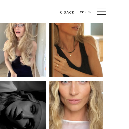
BACK
CZ
/
EN