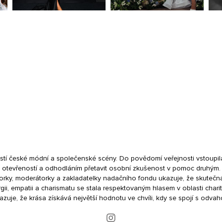
ostí české módní a společenské scény. Do povědomí veřejnosti vstoupil
otevřeností a odhodláním přetavit osobní zkušenost v pomoc druhým.
torky, moderátorky a zakladatelky nadačního fondu ukazuje, že skutečná
gii, empatii a charismatu se stala respektovaným hlasem v oblasti chari
zuje, že krása získává největší hodnotu ve chvíli, kdy se spojí s odvaho