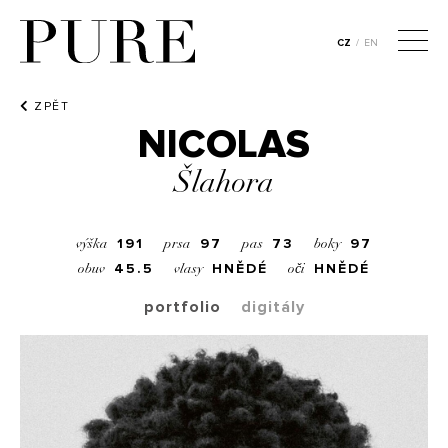
CZ
/
EN
ZPĚT
NICOLAS
Šlahora
191
97
73
97
výška
prsa
pas
boky
45.5
HNĚDÉ
HNĚDÉ
obuv
vlasy
oči
portfolio
digitály