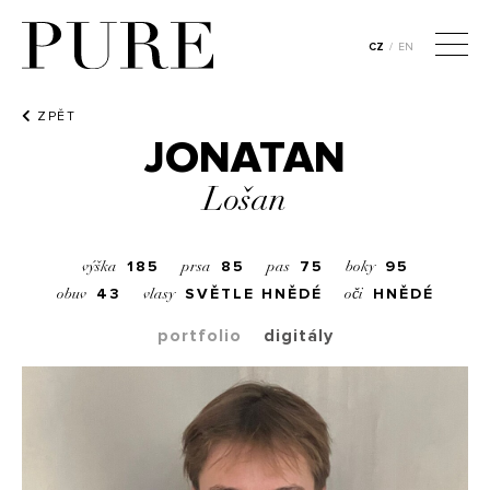
CZ
/
EN
ZPĚT
JONATAN
Lošan
185
85
75
95
výška
prsa
pas
boky
43
SVĚTLE HNĚDÉ
HNĚDÉ
obuv
vlasy
oči
portfolio
digitály