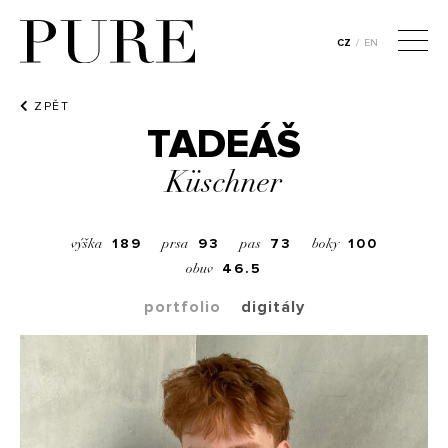
CZ
/
EN
ZPĚT
TADEÁŠ
Küschner
189
93
73
100
výška
prsa
pas
boky
46.5
obuv
portfolio
digitály