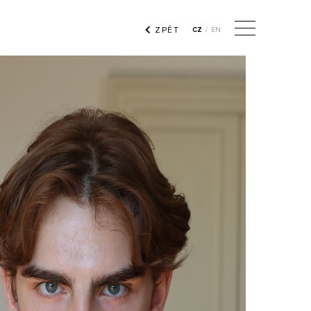
ZPĚT
CZ
/
EN