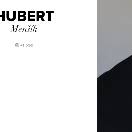
HUBERT
Menšík
+1 599