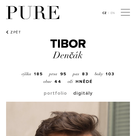
CZ
/
EN
ZPĚT
TIBOR
Denčák
185
95
83
103
výška
prsa
pas
boky
44
HNĚDÉ
obuv
oči
portfolio
digitály