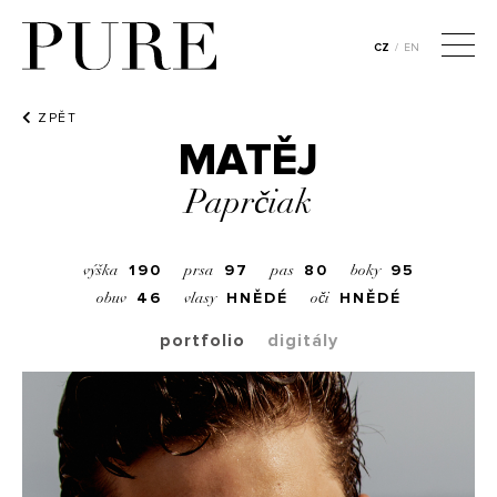
CZ
/
EN
ZPĚT
MATĚJ
Paprčiak
190
97
80
95
výška
prsa
pas
boky
46
HNĚDÉ
HNĚDÉ
obuv
vlasy
oči
portfolio
digitály