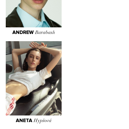
ANDREW
Barabash
ANETA
Hypšová