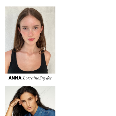
ANNA
LorraineSnyder