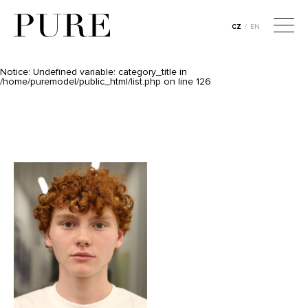
Notice
: Undefined variable: category_id in
/home/puremodel/public_html/list.php
on line
106
CZ
/
EN
CZ
/
EN
Notice
: Undefined variable: category_title in
/home/puremodel/public_html/list.php
on line
125
Notice
: Undefined variable: category_title in
/home/puremodel/public_html/list.php
on line
126