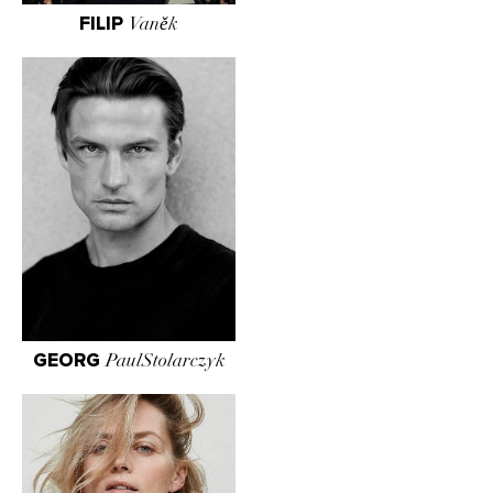
FILIP
Vaněk
GEORG
PaulStolarczyk