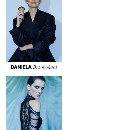
DANIELA
Brzobohatá