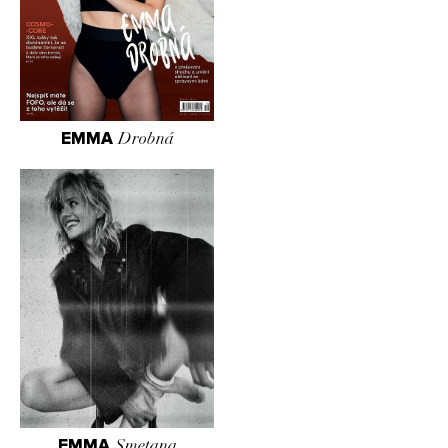
EMMA
Drobná
EMMA
Smetana