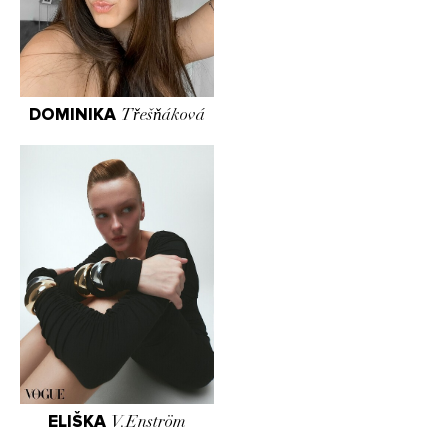
DOMINIKA
Třešňáková
ELIŠKA
V.Enström