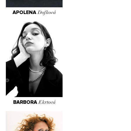
APOLENA
Dofková
BARBORA
Ekrtová