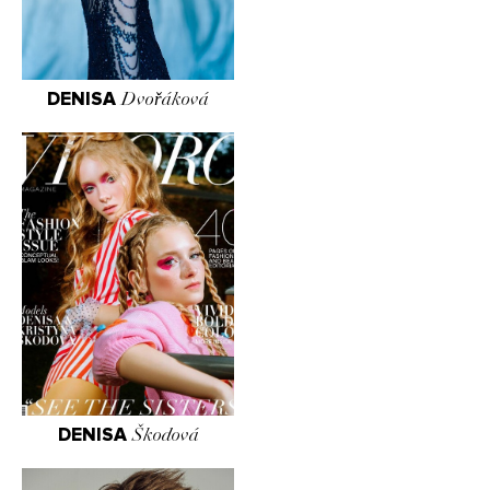
DENISA
Dvořáková
DENISA
Škodová