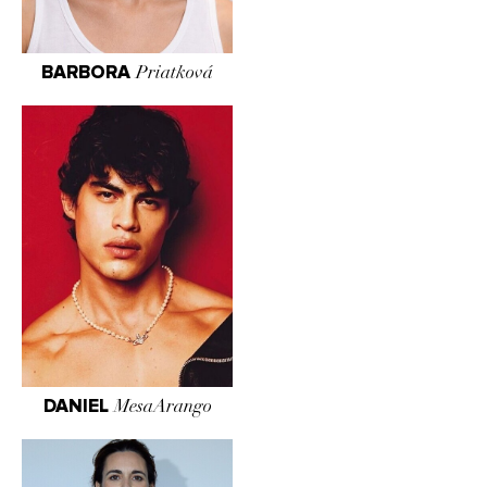
BARBORA
Priatková
DANIEL
MesaArango