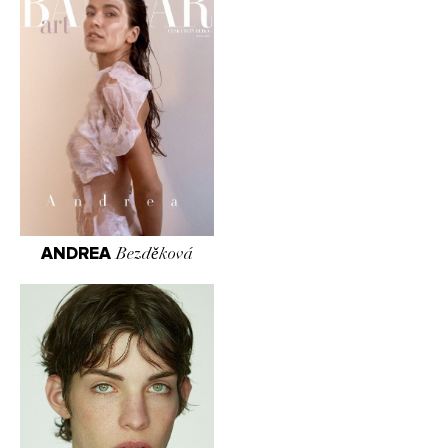
ANDREA
Bezděková