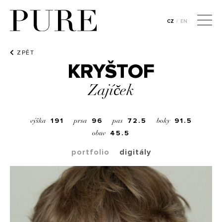
CZ
/
EN
ZPĚT
KRYŠTOF
Zajíček
191
96
72.5
91.5
výška
prsa
pas
boky
45.5
obuv
portfolio
digitály