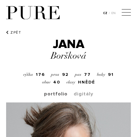
CZ
/
EN
ZPĚT
JANA
Boršková
176
92
77
91
výška
prsa
pas
boky
40
HNĚDÉ
obuv
vlasy
portfolio
digitály