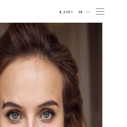
ZPĚT
CZ
/
EN