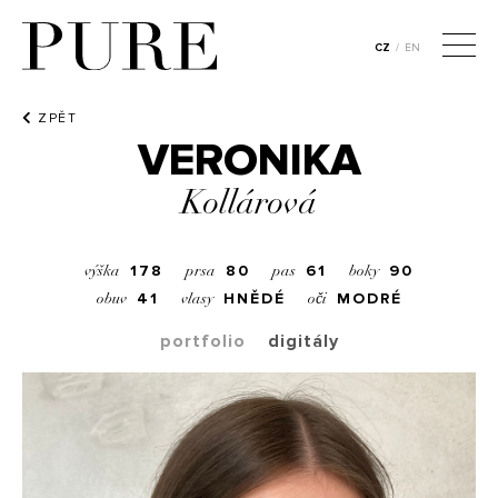
CZ
/
EN
ZPĚT
VERONIKA
Kollárová
178
80
61
90
výška
prsa
pas
boky
41
HNĚDÉ
MODRÉ
obuv
vlasy
oči
portfolio
digitály