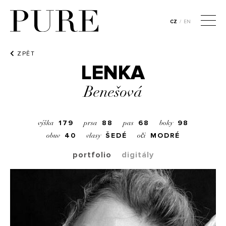
CZ
/
EN
ZPĚT
LENKA
Benešová
179
88
68
98
výška
prsa
pas
boky
40
ŠEDÉ
MODRÉ
obuv
vlasy
oči
portfolio
digitály