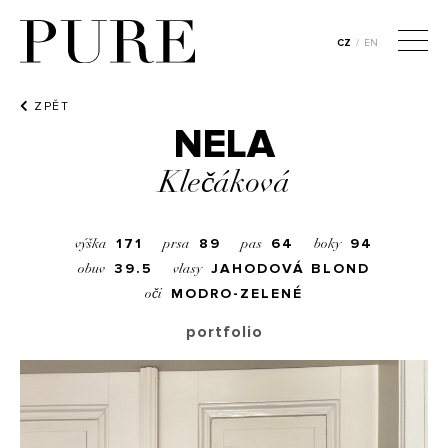
CZ
/
EN
ZPĚT
NELA
Klečáková
171
89
64
94
výška
prsa
pas
boky
39.5
JAHODOVÁ BLOND
obuv
vlasy
MODRO-ZELENÉ
oči
portfolio