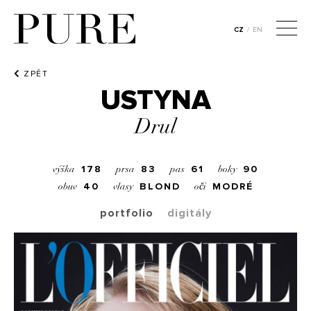
CZ
/
EN
ZPĚT
USTYNA
Drul
178
83
61
90
výška
prsa
pas
boky
40
BLOND
MODRÉ
obuv
vlasy
oči
portfolio
digitály