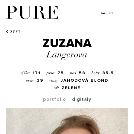
CZ
/
EN
ZPĚT
ZUZANA
Langerova
171
75
58
85.5
výška
prsa
pas
boky
39
JAHODOVÁ BLOND
obuv
vlasy
ZELENÉ
oči
portfolio
digitály