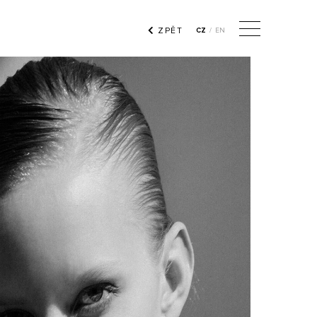
ZPĚT
CZ
/
EN