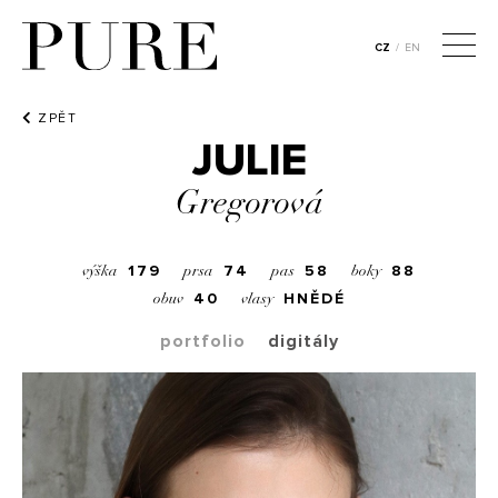
CZ
/
EN
ZPĚT
JULIE
Gregorová
179
74
58
88
výška
prsa
pas
boky
40
HNĚDÉ
obuv
vlasy
portfolio
digitály