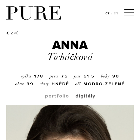
CZ
/
EN
ZPĚT
ANNA
Ticháčková
178
76
61.5
90
výška
prsa
pas
boky
39
HNĚDÉ
MODRO-ZELENÉ
obuv
vlasy
oči
portfolio
digitály