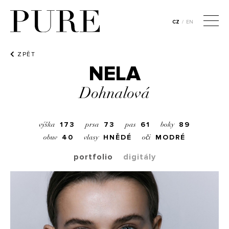
CZ
/
EN
ZPĚT
NELA
Dohnalová
173
73
61
89
výška
prsa
pas
boky
40
HNĚDÉ
MODRÉ
obuv
vlasy
oči
portfolio
digitály