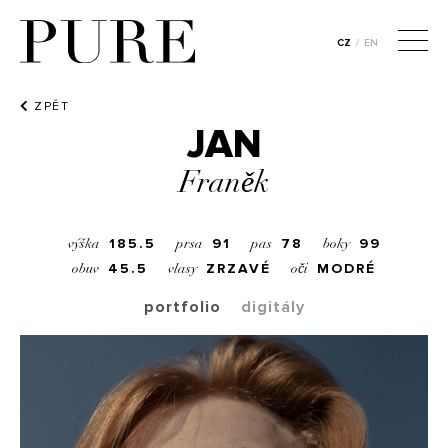
CZ
/
EN
ZPĚT
JAN
Franěk
185.5
91
78
99
výška
prsa
pas
boky
45.5
ZRZAVÉ
MODRÉ
obuv
vlasy
oči
portfolio
digitály