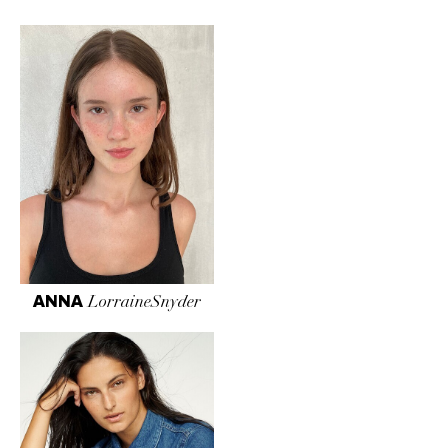
ANNA
LorraineSnyder