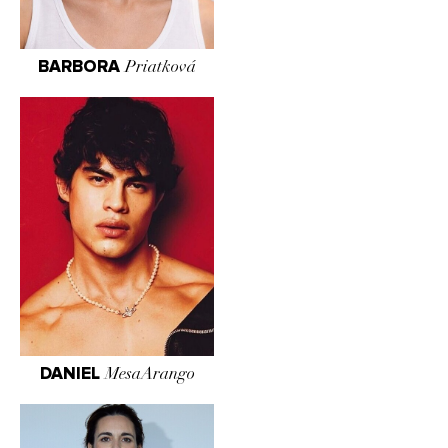
BARBORA
Priatková
DANIEL
MesaArango