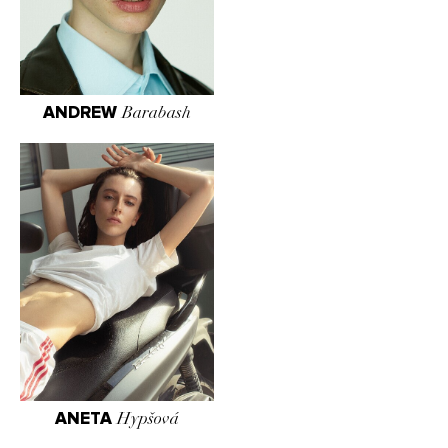
ANDREW
Barabash
ANETA
Hypšová