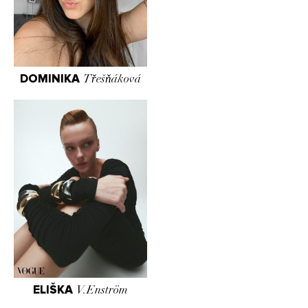
DOMINIKA
Třešňáková
ELIŠKA
V.Enström