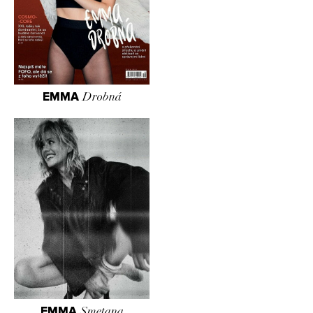
EMMA
Drobná
EMMA
Smetana