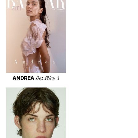
ANDREA
Bezděková