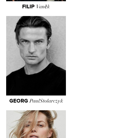
FILIP
Vaněk
GEORG
PaulStolarczyk