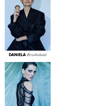
DANIELA
Brzobohatá