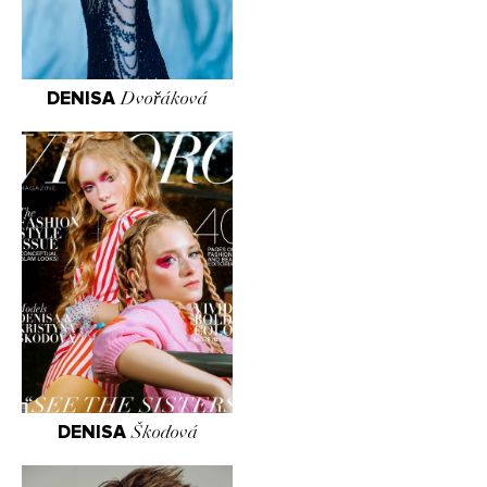
DENISA
Dvořáková
DENISA
Škodová