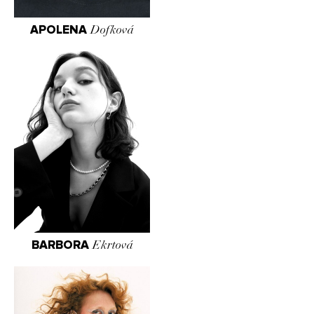
APOLENA
Dofková
BARBORA
Ekrtová