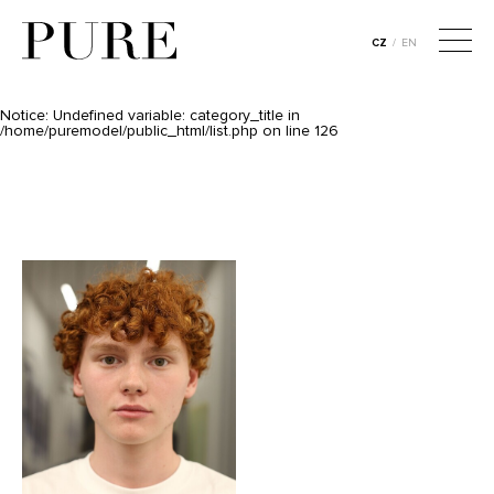
Notice
: Undefined variable: category_id in
/home/puremodel/public_html/list.php
on line
106
CZ
/
EN
CZ
/
EN
Notice
: Undefined variable: category_title in
/home/puremodel/public_html/list.php
on line
125
Notice
: Undefined variable: category_title in
/home/puremodel/public_html/list.php
on line
126